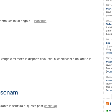
28/11
mari
Ciao 
persa
 controluce in un angolo…
[continua]
10/11
Salv
Inchi
un'in
tuo p
10/11
blu
:-) p
blog.
[
leggi
05/11
 vengo e mi metto in disparte e voi: “dai Michele vieni a ballare” e io
mas
lavor
fare 
[
leggi
05/11
mas
lavor
fare 
[
leggi
rsonam
02/11
Fabi
Ciao
i
urante la scrittura di questo post
[continua]
sono 
A 
30/10