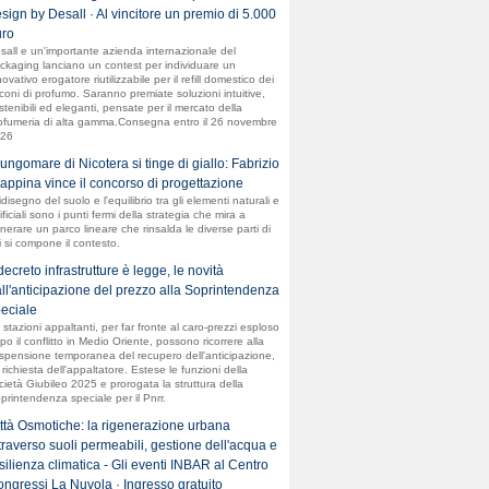
sign by Desall · Al vincitore un premio di 5.000
ro
sall e un'importante azienda internazionale del
ckaging lanciano un contest per individuare un
novativo erogatore riutilizzabile per il refill domestico dei
aconi di profumo. Saranno premiate soluzioni intuitive,
stenibili ed eleganti, pensate per il mercato della
ofumeria di alta gamma.Consegna entro il 26 novembre
26
 lungomare di Nicotera si tinge di giallo: Fabrizio
appina vince il concorso di progettazione
ridisegno del suolo e l'equilibrio tra gli elementi naturali e
ificiali sono i punti fermi della strategia che mira a
nerare un parco lineare che rinsalda le diverse parti di
i si compone il contesto.
 decreto infrastrutture è legge, le novità
ll'anticipazione del prezzo alla Soprintendenza
eciale
 stazioni appaltanti, per far fronte al caro-prezzi esploso
po il conflitto in Medio Oriente, possono ricorrere alla
spensione temporanea del recupero dell'anticipazione,
 richiesta dell'appaltatore. Estese le funzioni della
cietà Giubileo 2025 e prorogata la struttura della
printendenza speciale per il Pnrr.
ttà Osmotiche: la rigenerazione urbana
traverso suoli permeabili, gestione dell'acqua e
silienza climatica - Gli eventi INBAR al Centro
ngressi La Nuvola · Ingresso gratuito