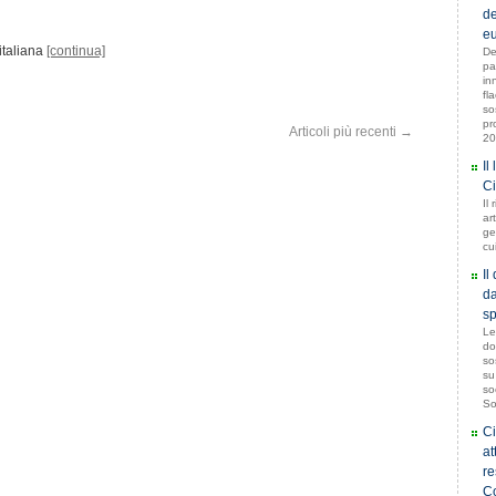
de
eu
italiana
[continua]
De
pa
in
fl
so
pr
Articoli più recenti
→
20
Il
Ci
Il 
art
ge
cu
Il
da
sp
Le
do
so
su
so
So
Ci
at
re
Co