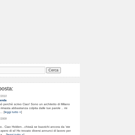
posta:
/2010
anda
ò perchè scrivo Ciao! Sono un architetto di Milano
rimasta abbastanza colpita dalle tue parole .. mi
… [
leggi tutto »
]
/2009
io.. Ciao Holden...chissà se bazzichi ancora da 'ste
..spero di si! Ho trovato diversi annunci di lavoro per
 a… [
leggi tutto »
]