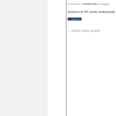
Pubblicato il
10/06/2008
da
holden
Governo di HK contro ambasciata 
1 commento
←
Articoli meno recenti