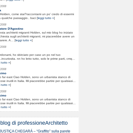
/2008
a
Holden, come stai?raccontami un po' credo di essermi
 qualche passaggio.. baci [
leggi tutto »
]
/2008
atore D'Agostino
esta architetti migranti Holden, sul mio blog ho iniziato
chiesta sugli architetti migranti, mi piacerebbe avere un
arere. A… [
leggi tutto »
]
/2008
erdonami, ho sbirciato per caso un po nel tuo
..incuriosita. nn ho letto tutto, solo le prime parti, cmq…
 tutto »
]
/2008
simo
o far east Ciao Holden, sono un urbanista stanco di
cose inutili in Italia. Mi piacerebbe partire per qualsiasi…
 tutto »
]
/2008
simo
o far east Ciao Holden, sono un urbanista stanco di
cose inutili in Italia. Mi piacerebbe partire per qualsiasi…
 tutto »
]
/2008
o
 vicino di Blog domani vengo a HongKong Ciao Holden,
 blog di professioneArchitetto
Fabio tuo vicino di casa: ho un blog su… [
leggi tutto »
]
JUSTIÇA CHEGARÁ – “Graffito” sulla parete
/2008