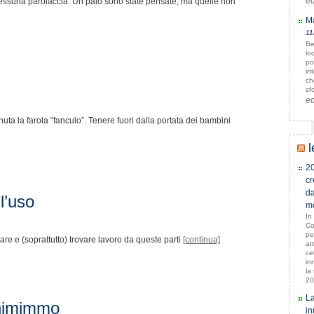
e
 nessuna parolaccia. Un paio sono state pensate, ma quelle non
Ma
11
Be
lo
po
in
ch
sf
e
nuta la farola “fanculo”. Tenere fuori dalla portata dei bambini
l
20
cr
da
l’uso
mo
In
Co
pe
re e (soprattutto) trovare lavoro da queste parti
[continua]
at
ce
in
la
20
La
inimimmo
in