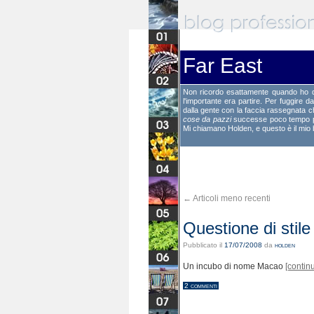
Far East
Non ricordo esattamente quando ho d
l'importante era partire. Per fuggire
dalla gente con la faccia rassegnata che
cose da pazzi
successe poco tempo prim
Mi chiamano Holden, e questo è il mio 
←
Articoli meno recenti
Questione di stile
Pubblicato il
17/07/2008
da
holden
Un incubo di nome Macao
[contin
2 commenti