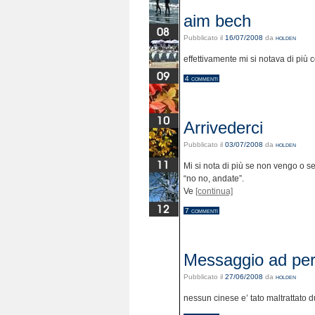
aim bech
Pubblicato il
16/07/2008
da
holden
effettivamente mi si notava di più
4 commenti
Arrivederci
Pubblicato il
03/07/2008
da
holden
Mi si nota di più se non vengo o se
“no no, andate”.
Ve
[continua]
7 commenti
Messaggio ad pe
Pubblicato il
27/06/2008
da
holden
nessun cinese e’ tato maltrattato d