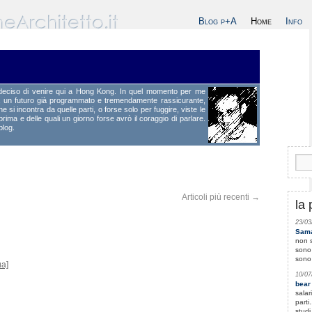
Blog p+A
Home
Info
eciso di venire qui a Hong Kong. In quel momento per me
 da un futuro già programmato e tremendamente rassicurante,
 si incontra da quelle parti, o forse solo per fuggire, viste le
a e delle quali un giorno forse avrò il coraggio di parlare.
blog.
Articoli più recenti
→
la 
23/03
Sam
non s
sono 
sono
ua]
10/07
bear
salar
parti
studi