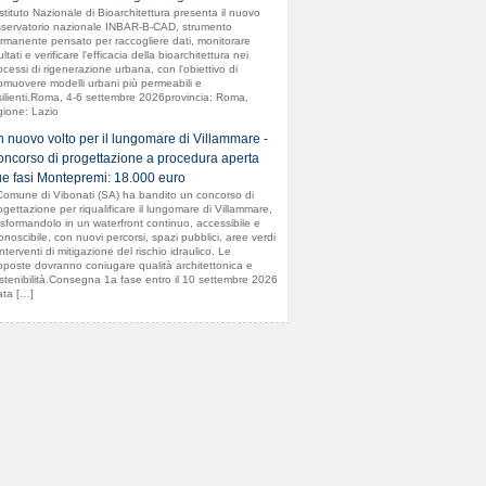
Istituto Nazionale di Bioarchitettura presenta il nuovo
servatorio nazionale INBAR-B-CAD, strumento
rmanente pensato per raccogliere dati, monitorare
ultati e verificare l'efficacia della bioarchitettura nei
ocessi di rigenerazione urbana, con l'obiettivo di
omuovere modelli urbani più permeabili e
silienti.Roma, 4-6 settembre 2026provincia: Roma,
gione: Lazio
 nuovo volto per il lungomare di Villammare -
ncorso di progettazione a procedura aperta
e fasi Montepremi: 18.000 euro
 Comune di Vibonati (SA) ha bandito un concorso di
ogettazione per riqualificare il lungomare di Villammare,
asformandolo in un waterfront continuo, accessibile e
conoscibile, con nuovi percorsi, spazi pubblici, aree verdi
interventi di mitigazione del rischio idraulico. Le
oposte dovranno coniugare qualità architettonica e
stenibilità.Consegna 1a fase entro il 10 settembre 2026
ata […]