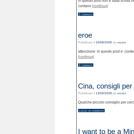
in questo post non è stata scritta
contano
[continua]
2 commenti
eroe
Pubblicato il
16/06/2008
da
holden
attenzione: in questo post e’ conte
[continua]
2 commenti
Cina, consigli per 
Pubblicato il
13/06/2008
da
holden
Qualche piccolo consiglio per cerca
Lascia un commento
I want to be a M