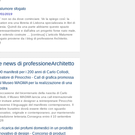
d
lumore sfogato
/01/2019
’ non so da dove cominciare. Ve la spiego così: la
cation era una libreria di Lisbona specializzata in libri di
esia. Quindi da una parte abbiamo questo spazio
teressantissimo e dall’altra un progetto forse nato male,
e volendo costruire … [continua] L'articolo Malumore
ogato proviene da i blog di professione Architetto.
d
e news di professioneArchitetto
0 manifesti per i 200 anni di Carlo Collodi,
eatore di Pinocchio - Call di grafica promossa
l Museo MAGMA per la realizzazione di una
stra
 occasione del bicentenario della nascita di Carlo
llodi, il Museo MAGMA lancia una call internazionale
r invitare artisti e designer a reinterpretare Pinocchio
traverso il linguaggio del manifesto contemporaneo. Il
lebre burattino dovrà essere riletto con sguardo
novativo, originale e contemporaneo, pur mantenendo
 tradizione letteraria.Consegna entro il 10 settembre
26
 ricarica dei profumi domestici in un prodotto
novativo di design - Concorso di product