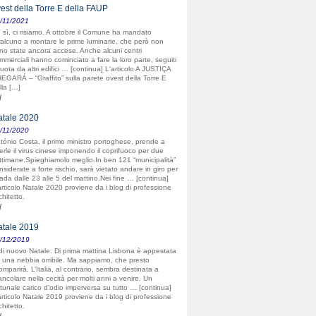
ga
est della Torre E della FAUP
o grande antonello, ieri sera eravamo a casa mia a fare
/11/2021
lita cenetta con gli ex apneisti e… [
leggi tutto »
]
 sì, ci risiamo. A ottobre il Comune ha mandato
alcuno a montare le prime luminarie, che però non
/2008
no state ancora accese. Anche alcuni centri
eppe
mmerciali hanno cominciato a fare la loro parte, seguiti
Non so se sia il caso di pubblicare quanto scrivo, ti
ruota da altri edifici … [continua] L'articolo A JUSTIÇA
o perchè rintraccio ironia e indipendenza intellettuale
EGARÁ – “Graffito” sulla parete ovest della Torre E
 [
leggi tutto »
]
lla […]
d
tale 2020
/11/2020
tónio Costa, il primo ministro portoghese, prende a
erle il virus cinese imponendo il coprifuoco per due
ttimane.Spieghiamolo meglio.In ben 121 “municipalità”
nsiderate a forte rischio, sarà vietato andare in giro per
rada dalle 23 alle 5 del mattino.Nei fine … [continua]
articolo Natale 2020 proviene da i blog di professione
chitetto.
d
tale 2019
/12/2019
di nuovo Natale. Di prima mattina Lisbona è appestata
 una nebbia orribile. Ma sappiamo, che presto
omparirà. L’Italia, al contrario, sembra destinata a
ancolare nella cecità per molti anni a venire. Un
rtunale carico d’odio imperversa su tutto … [continua]
articolo Natale 2019 proviene da i blog di professione
chitetto.