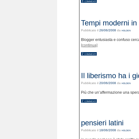
3 commenti
Tempi moderni in
Pubblicato il
26/06/2008
da
holden
Blogger entusiasta e confuso cerc
[continua]
2 commenti
Il liberismo ha i g
Pubblicato il
20/06/2008
da
holden
Più che un’affermazione una sper
2 commenti
pensieri latini
Pubblicato il
18/06/2008
da
holden