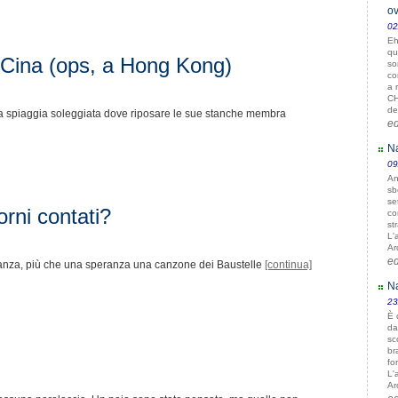
man
ov
? Cia
02
la so
Eh
qu
18/10
 Cina (ops, a Hong Kong)
so
gius
co
Ciao 
a 
scriv
CH
nei…
de
a spiaggia soleggiata dove riposare le sue stanche membra
e
Na
09
An
sb
se
iorni contati?
co
st
L'
Ar
e
anza, più che una speranza una canzone dei Baustelle
[continua]
Na
23
È 
da
sc
br
fo
L'
Ar