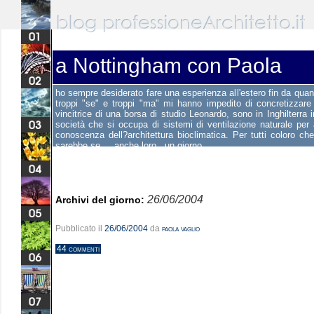
a Nottingham con Paola
ho sempre desiderato fare una esperienza all'estero fin da qua
troppi "se" e troppi "ma" mi hanno impedito di concretizzare
vincitrice di una borsa di studio Leonardo, sono in Inghilterra
società che si occupa di sistemi di ventilazione naturale per 
conoscenza dell?architettura bioclimatica. Per tutti coloro c
sarebbe se ....anche loro ..un giorno....
26/06/2004
Archivi del giorno:
Pubblicato il
26/06/2004
da
paola vaglio
44 commenti