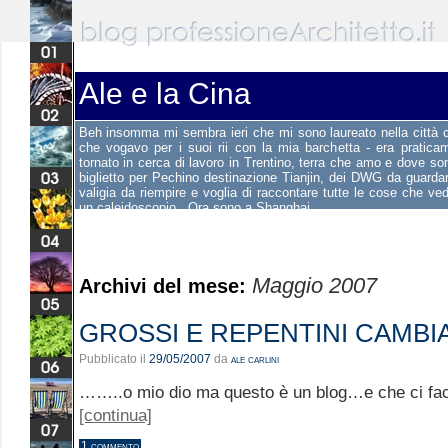
Ale e la Cina
Beh insomma mi sembra ieri che mi sono laureato nella città
che vogavo per i suoi rii con la mia barchetta - era pratica
tornato in cerca di lavoro in Trentino, terra che amo e dove s
biglietto per Pechino destinazione Tianjin, dei DWG da guardar
valigia da riempire e voglia di raccontare tutte le cose che v
un caleidoscopio...Ora sono a Shanghai.
Maggio 2007
Archivi del mese:
GROSSI E REPENTINI CAMBI
Pubblicato il
29/05/2007
da
ale carlini
……..o mio dio ma questo è un blog…e che ci fac
[continua]
1 commento