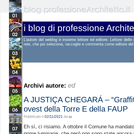
i blog di professione Archite
L'autore del weblog è insieme lettore ed editore. Lettore dell
rete, che poi seleziona, raccoglie e commenta come editore del
ed
Archivi autore:
A JUSTIÇA CHEGARÁ – “Graffito
ovest della Torre E della FAUP
Pubblicato il
02/11/2021
da
ed
Eh sì, ci risiamo. A ottobre il Comune ha mandat
prime luminarie, che però non sono state ancora