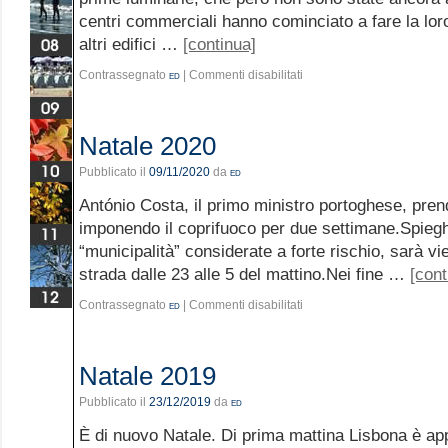
centri commerciali hanno cominciato a fare la loro
altri edifici …
[continua]
Contrassegnato
ed
|
Commenti disabilitati
Natale 2020
Pubblicato il
09/11/2020
da
ed
António Costa, il primo ministro portoghese, prend
imponendo il coprifuoco per due settimane.Spieg
“municipalità” considerate a forte rischio, sarà vi
strada dalle 23 alle 5 del mattino.Nei fine …
[cont
Contrassegnato
ed
|
Commenti disabilitati
Natale 2019
Pubblicato il
23/12/2019
da
ed
È di nuovo Natale. Di prima mattina Lisbona è ap