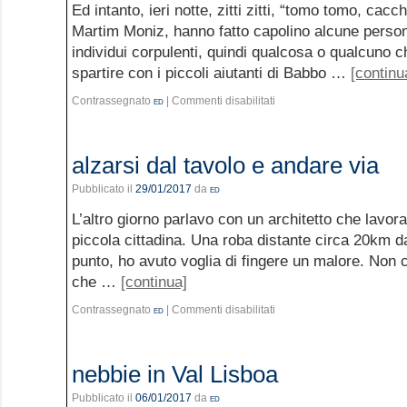
Ed intanto, ieri notte, zitti zitti, “tomo tomo, cacc
Martim Moniz, hanno fatto capolino alcune person
individui corpulenti, quindi qualcosa o qualcuno 
spartire con i piccoli aiutanti di Babbo …
[continu
Contrassegnato
ed
|
Commenti disabilitati
alzarsi dal tavolo e andare via
Pubblicato il
29/01/2017
da
ed
L’altro giorno parlavo con un architetto che lavo
piccola cittadina. Una roba distante circa 20km d
punto, ho avuto voglia di fingere un malore. Non c’
che …
[continua]
Contrassegnato
ed
|
Commenti disabilitati
nebbie in Val Lisboa
Pubblicato il
06/01/2017
da
ed