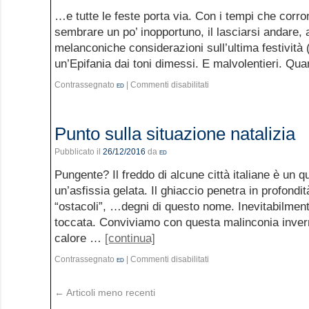
…e tutte le feste porta via. Con i tempi che corr
sembrare un po’ inopportuno, il lasciarsi andare, 
melanconiche considerazioni sull’ultima festività (
un’Epifania dai toni dimessi. E malvolentieri. Q
Contrassegnato
ed
|
Commenti disabilitati
Punto sulla situazione natalizia
Pubblicato il
26/12/2016
da
ed
Pungente? Il freddo di alcune città italiane è un q
un’asfissia gelata. Il ghiaccio penetra in profondi
“ostacoli”, …degni di questo nome. Inevitabilmen
toccata. Conviviamo con questa malinconia invern
calore …
[continua]
Contrassegnato
ed
|
Commenti disabilitati
←
Articoli meno recenti