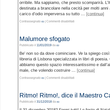
orribile. Ma sappiamo, che presto scomparirà. L’It
destinata a brancolare nella cecità per molti anni 
carico d’odio imperversa su tutto …
[continua]
Contrassegnato
ed
|
Commenti disabilitati
Malumore sfogato
Pubblicato il
11/01/2019
da
ed
Be’ non so da dove cominciare. Ve la spiego così:
libreria di Lisbona specializzata in libri di poesia
abbiamo questo spazio interessantissimo e dall’al
male, che volendo costruire …
[continua]
Contrassegnato
ed
|
Commenti disabilitati
Ritmo! Ritmo!, dice il Maestro 
Pubblicato il
31/12/2018
da
ed
Il 31 dicembre 2018? Fermi tutti! Le feste di Nat