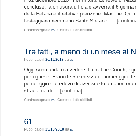
concluse, la chiusura ufficiale avverrà il 6 gennaio
della Befana e il relativo pranzone. Macché. Qui 
festeggiano nemmeno Santo Stefano. …
[continu
Contrassegnato
ed
|
Commenti disabilitati
Tre fatti, a meno di un mese al N
Pubblicato il
26/11/2018
da
ed
Oggi sono andato a vedere il film The Grinch, ri
portoghese. Erano le 5 e mezza di pomeriggio, l
pomeriggio e credevo di aver scelto un buon orari
stracolma di …
[continua]
Contrassegnato
ed
|
Commenti disabilitati
61
Pubblicato il
25/10/2018
da
ed