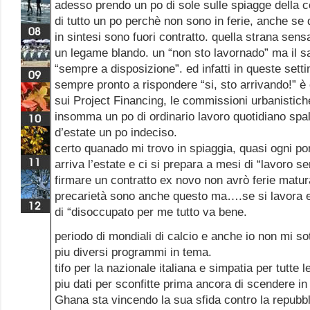
adesso prendo un po di sole sulle spiagge della c
di tutto un po perchè non sono in ferie, anche se 
in sintesi sono fuori contratto. quella strana sens
un legame blando. un “non sto lavornado” ma il s
“sempre a disposizione”. ed infatti in queste set
sempre pronto a rispondere “si, sto arrivando!” è 
sui Project Financing, le commissioni urbanistiche
insomma un po di ordinario lavoro quotidiano sp
d’estate un po indeciso.
certo quanado mi trovo in spiaggia, quasi ogni po
arriva l’estate e ci si prepara a mesi di “lavoro se
firmare un contratto ex novo non avrò ferie maturat
precarietà sono anche questo ma….se si lavora e
di “disoccupato per me tutto va bene.
periodo di mondiali di calcio e anche io non mi sot
piu diversi programmi in tema.
tifo per la nazionale italiana e simpatia per tutte l
piu dati per sconfitte prima ancora di scendere in
Ghana sta vincendo la sua sfida contro la repubb