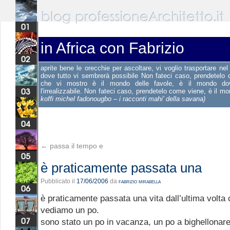
in Africa con Fabrizio
aprite bene le orecchie per ascoltare, vi voglio trasportare ne
dove tutto vi sembrerà possibile Non fateci caso, prendetelo
che vi mostro è il mondo delle favole, è il mondo dov
l'irrealizzabile. Non fateci caso, prendetelo come viene, è il m
koffi michel fadonougbo – i racconti mahi' della savana)
←
passa il tempo e
è praticamente passata una
Pubblicato il
17/06/2006
da
fabrizio mirabella
è praticamente passata una vita dall’ultima volta 
vediamo un po.
sono stato un po in vacanza, un po a bighellonare