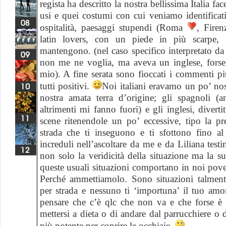
regista ha descritto la nostra bellissima Italia f
usi e quei costumi con cui veniamo identifica
ospitalità, paesaggi stupendi (Roma
, Firen
latin lovers, con un piede in più scarpe
mantengono. (nel caso specifico interpretato d
non me ne voglia, ma aveva un inglese, forse
mio). A fine serata sono fioccati i commenti pi
tutti positivi.
Noi italiani eravamo un po’ nost
nostra amata terra d’origine; gli spagnoli (
altrimenti mi fanno fuori) e gli inglesi, diver
scene ritenendole un po’ eccessive, tipo la pr
strada che ti inseguono e ti sfottono fino a
increduli nell’ascoltare da me e da Liliana
test
non solo la veridicità della situazione ma la s
queste usuali situazioni comportano in noi pover
Perché ammettiamolo. Sono situazioni talment
per strada e nessuno ti ‘importuna’ il tuo amor 
pensare che c’è qlc che non va e che forse è
mettersi a dieta o di andare dal parrucchiere o 
più potente per coprire le occhiaie.