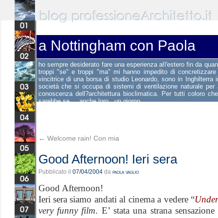
a Nottingham con Paola
ho sempre desiderato fare una esperienza all'estero fin da qua
troppi "se" e troppi "ma" mi hanno impedito di concretizzare
vincitrice di una borsa di studio Leonardo, sono in Inghilterra
società che si occupa di sistemi di ventilazione naturale per 
conoscenza dell?architettura bioclimatica. Per tutti coloro c
sarebbe se ....anche loro ..un giorno....
←
Welcome rain! Con mia
Good Afternoon! Ieri sera
Pubblicato il
07/04/2004
da
paola vaglio
Good Afternoon!
Ieri sera siamo andati al cinema a vedere “
Under
very funny film
. E’ stata una strana sensazione