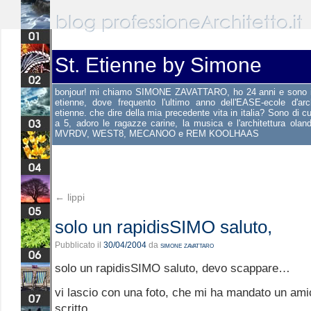
St. Etienne by Simone
bonjour! mi chiamo SIMONE ZAVATTARO, ho 24 anni e sono i
etienne, dove frequento l'ultimo anno dell'EASE-ecole d'arc
etienne. che dire della mia precedente vita in italia? Sono di c
a 5, adoro le ragazze carine, la musica e l'architettura oland
MVRDV, WEST8, MECANOO e REM KOOLHAAS
←
lippi
solo un rapidisSIMO saluto,
Pubblicato il
30/04/2004
da
simone zavattaro
solo un rapidisSIMO saluto, devo scappare…
vi lascio con una foto, che mi ha mandato un am
scritto…