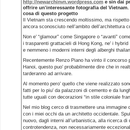
http://newarchinvn.wordpress.com
e sin dai p
offrire un’interessante fotografia del Vietnam
cosa di questo progetto
Il Vietnam sta crescendo moltissimo, ma rispetto a
ancora sconosciuto nell’ambito dell’architettura
Non e’ “glamour” come Singapore o “avanti” come
i trasparenti grattacieli di Hong Kong, ne’ i hybrid
e nemmeno i moderni interni degli alberghi thailan
Recentemente Renzo Piano ha vinto il concorso pe
Hanoi, questo puo’ probabilmente dire che in realta
tarderanno ad arrivare.
Al momento pero’ quello che viene realizzato sono 
fatti per lo piu’ da palazzoni di cemento e da lunghe
tutte uguali con decorazioni “in stile coloniale fra
Nel mio blog cerco di trasmettere una immagine d
con i miei occhi da un architetto occidentale. Spulc
nuovo, dagli interni all’urbanistica, alla ricerca di
controtendenza, non necessariamente eccezionale