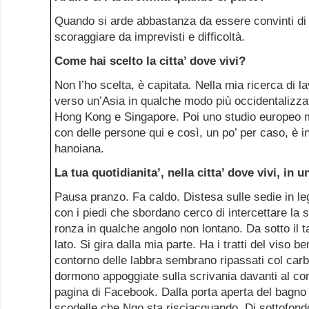
Quando si arde abbastanza da essere convinti di r
scoraggiare da imprevisti e difficoltà.
Come hai scelto la citta’ dove vivi?
Non l’ho scelta, è capitata. Nella mia ricerca di l
verso un’Asia in qualche modo più occidentalizz
Hong Kong e Singapore. Poi uno studio europeo m
con delle persone qui e così, un po’ per caso, è in
hanoiana.
La tua quotidianita’, nella citta’ dove vivi, in u
Pausa pranzo. Fa caldo. Distesa sulle sedie in le
con i piedi che sbordano cerco di intercettare la s
ronza in qualche angolo non lontano. Da sotto il t
lato. Si gira dalla mia parte. Ha i tratti del viso be
contorno delle labbra sembrano ripassati col car
dormono appoggiate sulla scrivania davanti al co
pagina di Facebook. Dalla porta aperta del bagno ar
scodelle che Ngo sta risciacquando. Di sottofondo