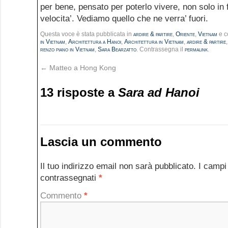
per bene, pensato per poterlo vivere, non solo in f
velocita’. Vediamo quello che ne verra’ fuori.
Questa voce è stata pubblicata in
ardire & partire
,
Oriente
,
Vietnam
e c
in Vietnam
,
Architettura a Hanoi
,
Architettura in Vietnam
,
ardire & partire
renzo piano in Vietnam
,
Sara Bearzatto
. Contrassegna il
permalink
.
←
Matteo a Hong Kong
13 risposte a
Sara ad Hanoi
Lascia un commento
Il tuo indirizzo email non sarà pubblicato.
I campi
contrassegnati
*
Commento
*