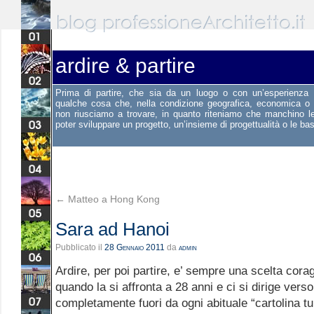
ardire & partire
Prima di partire, che sia da un luogo o con un’esperienza p
qualche cosa che, nella condizione geografica, economica o s
non riusciamo a trovare, in quanto riteniamo che manchino le 
poter sviluppare un progetto, un’insieme di progettualità o le bas
←
Matteo a Hong Kong
Sara ad Hanoi
Pubblicato il
28 Gennaio 2011
da
admin
Ardire, per poi partire, e’ sempre una scelta cor
quando la si affronta a 28 anni e ci si dirige vers
completamente fuori da ogni abituale “cartolina t