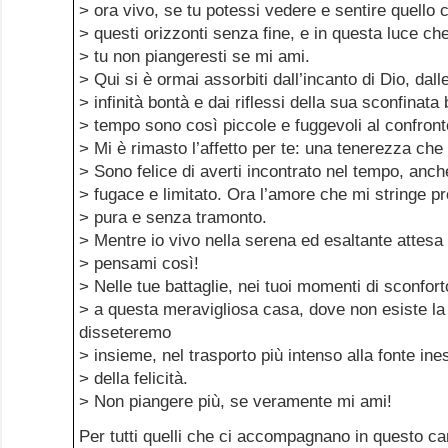
> ora vivo, se tu potessi vedere e sentire quello 
> questi orizzonti senza fine, e in questa luce che
> tu non piangeresti se mi ami.
> Qui si è ormai assorbiti dall’incanto di Dio, dal
> infinità bontà e dai riflessi della sua sconfinata
> tempo sono così piccole e fuggevoli al confront
> Mi è rimasto l’affetto per te: una tenerezza ch
> Sono felice di averti incontrato nel tempo, anche
> fugace e limitato. Ora l’amore che mi stringe p
> pura e senza tramonto.
> Mentre io vivo nella serena ed esaltante attesa d
> pensami così!
> Nelle tue battaglie, nei tuoi momenti di sconfort
> a questa meravigliosa casa, dove non esiste la
disseteremo
> insieme, nel trasporto più intenso alla fonte ine
> della felicità.
> Non piangere più, se veramente mi ami!
Per tutti quelli che ci accompagnano in questo ca