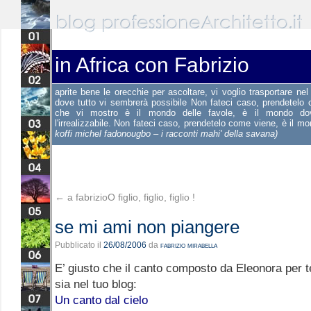
in Africa con Fabrizio
aprite bene le orecchie per ascoltare, vi voglio trasportare ne
dove tutto vi sembrerà possibile Non fateci caso, prendetelo
che vi mostro è il mondo delle favole, è il mondo dov
l'irrealizzabile. Non fateci caso, prendetelo come viene, è il m
koffi michel fadonougbo – i racconti mahi' della savana)
←
a fabrizioO figlio, figlio, figlio !
se mi ami non piangere
Pubblicato il
26/08/2006
da
fabrizio mirabella
E’ giusto che il canto composto da Eleonora per te
sia nel tuo blog:
Un canto dal cielo