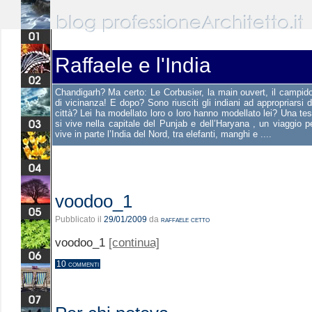
Raffaele e l'India
Chandigarh? Ma certo: Le Corbusier, la main ouvert, il campidog
di vicinanza! E dopo? Sono riusciti gli indiani ad appropriarsi 
città? Lei ha modellato loro o loro hanno modellato lei? Una te
si vive nella capitale del Punjab e dell’Haryana , un viaggio 
vive in parte l’India del Nord, tra elefanti, manghi e ....
voodoo_1
Pubblicato il
29/01/2009
da
raffaele cetto
voodoo_1
[continua]
10 commenti