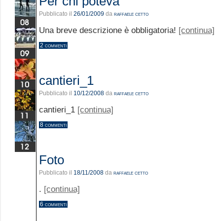
Per chi poteva
Pubblicato il
26/01/2009
da
raffaele cetto
Una breve descrizione è obbligatoria!
[continua]
2 commenti
cantieri_1
Pubblicato il
10/12/2008
da
raffaele cetto
cantieri_1
[continua]
8 commenti
Foto
Pubblicato il
18/11/2008
da
raffaele cetto
.
[continua]
6 commenti