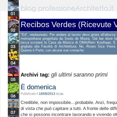
Recibos Verdes (Ricevute V
"Ed", neolaureato. Per andare al lavoro devo girare all'altezza 
metropolitana progettata da Souto de Moura. Dal bar dove f
tocca scrutare la
Casa da Música
di OMA/Rem Koolhaas. E st
grigliata alla Facoltà di Architettura. No, Álvaro Siza Vieira
Questa è Porto, con alcune sue cronache.
gli ultimi saranno primi
Archivi tag:
È domenica
Pubblicato il
18/08/2013
da
ed
Credibile, non impossibile…probabile. Anzi, freq
di vista che può capitare a tutti. A fronte delle diff
che si possono incontrare lavorando e vivendo oltre