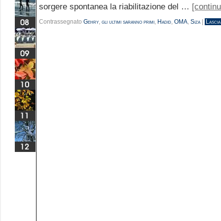
sorgere spontanea la riabilitazione del …
[continu
Contrassegnato
Gehry
,
gli ultimi saranno primi
,
Hadid
,
OMA
,
Siza
|
Lasci