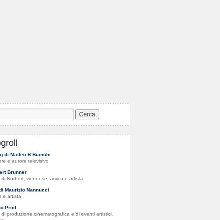
groll
og di Matteo B Bianchi
tore e autore televisivo
ert Brunner
to di Norbert, viennese, amico e artista
 di Maurizio Nannucci
 e artista
o Prod.
di produzione cinematografica e di eventi artistici,