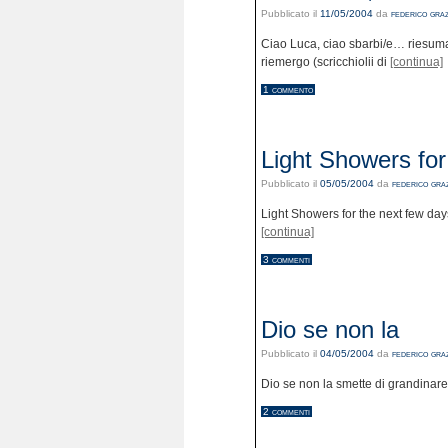
Pubblicato il
11/05/2004
da
federico graz
Ciao Luca, ciao sbarbi/e… riesuma
riemergo (scricchiolii di
[continua]
1 commento
Light Showers for
Pubblicato il
05/05/2004
da
federico graz
Light Showers for the next few days
[continua]
3 commenti
Dio se non la
Pubblicato il
04/05/2004
da
federico graz
Dio se non la smette di grandinar
2 commenti