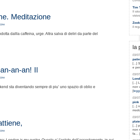
Lond
Tim 
Il si
e. Meditazione
visiv
Zook
zini
il re
ta dallla caffeina, urge. Altra salva di deliri da parte del
la 
03/07
patie
[...]
n-an-an! Il
e pe
03/07
zini
Londo
[...]
nd sta diventando sempre di piu’ uno spazio di oblio e
non v
[
leggi
03/07
pink 
[...]
modo 
03/07
attiene,
plate
[...]
non m
zini
fa… 