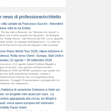
d
e news di professioneArchitetto
 città cantate da Francesco Guccini - Atmosfere
bane oltre la via Emilia
 Piccola città a Bisanzio, da "Venezia che muore" a
ilano che è tanto grande da impazzire", da Bologna
me "Parigi minore", alla Genova del G8, con lo sguardo
mpre rivolto "ai castagni dell'Appennino". Le città nei
rsi di Francesco Guccini tra impegno civile e poesia.
nzo Piano World Tour 2026, ottava edizione in
rtenza. Rotta verso Ovest - Europa, Stati Uniti e
nada | 22 agosto > 30 settembre 2026
nca poco, il 22 agosto Isabel Córdoba Magalló e
ippo Innocenti, i due giovani architetti vincitori
ll'edizione 2026 del RPWT, partiranno per quella che
sta una delle esperienze formative, umane e
ofessionali più intense che un progettista possa
siderare. Il viaggio! Vi presentiamo i protagonisti e le
chitetture che visiteranno.
 Fabbrica di ceramiche Solimene a Vietri sul
re: un progetto nato quasi per caso - La
certola aggrappata alla roccia, tra Wright e
udì, unica opera europea del visionario
chitetto Paolo Soleri