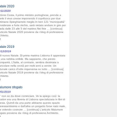
tale 2020
/11/2020
tónio Costa, il primo ministro portoghese, prende a
erle il virus cinese imponendo il coprifuoco per due
ttimane.Spieghiamolo meglio.In ben 121 “municipalità”
nsiderate a forte rischio, sarà vietato andare in giro per
rada dalle 23 alle 5 del mattino.Nei fine … [continua]
articolo Natale 2020 proviene da i blog di professione
chitetto.
d
tale 2019
/12/2019
di nuovo Natale. Di prima mattina Lisbona è appestata
 una nebbia orribile. Ma sappiamo, che presto
omparirà. L’Italia, al contrario, sembra destinata a
ancolare nella cecità per molti anni a venire. Un
rtunale carico d’odio imperversa su tutto … [continua]
articolo Natale 2019 proviene da i blog di professione
chitetto.
d
lumore sfogato
/01/2019
’ non so da dove cominciare. Ve la spiego così: la
cation era una libreria di Lisbona specializzata in libri di
esia. Quindi da una parte abbiamo questo spazio
teressantissimo e dall’altra un progetto forse nato male,
e volendo costruire … [continua] L'articolo Malumore
ogato proviene da i blog di professione Architetto.