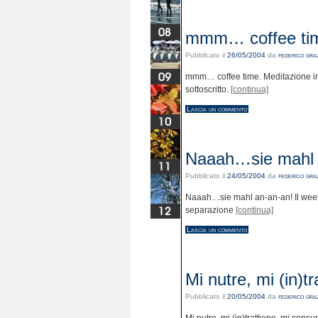
mmm… coffee tim
Pubblicato il
26/05/2004
da
federico graz
mmm… coffee time. Meditazione indot
sottoscritto.
[continua]
Lascia un commento
Naaah…sie mahl a
Pubblicato il
24/05/2004
da
federico graz
Naaah…sie mahl an-an-an! Il weeke
separazione
[continua]
Lascia un commento
Mi nutre, mi (in)tr
Pubblicato il
20/05/2004
da
federico graz