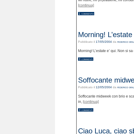
Mi nutre, mi (in)trattiene, mi cons
[continua]
1 commento
Morning! L’estate 
Pubblicato il
17/05/2004
da
federico graz
Morning! L’estate e’ qui. Non si s
3 commenti
Soffocante midwe
Pubblicato il
12/05/2004
da
federico graz
Soffocante midweek con brio e sca
in,
[continua]
3 commenti
Ciao Luca, ciao 