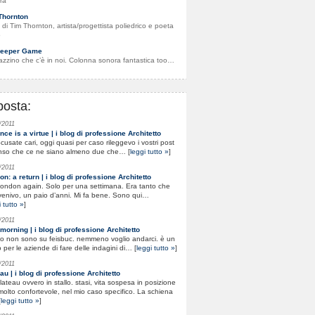
ra
Thornton
to di Tim Thornton, artista/progettista poliedrico e poeta
o
eeper Game
gazzino che c’è in noi. Colonna sonora fantastica too…
posta:
/2011
nce is a virtue | i blog di professione Architetto
 Scusate cari, oggi quasi per caso rileggevo i vostri post
nso che ce ne siano almeno due che… [
leggi tutto »
]
/2011
n: a return | i blog di professione Architetto
 London again. Solo per una settimana. Era tanto che
enivo, un paio d’anni. Mi fa bene. Sono qui…
 tutto »
]
/2011
morning | i blog di professione Architetto
 no non sono su feisbuc. nemmeno voglio andarci. è un
per le aziende di fare delle indagini di… [
leggi tutto »
]
/2011
au | i blog di professione Architetto
 plateau ovvero in stallo. stasi, vita sospesa in posizione
olto confortevole, nel mio caso specifico. La schiena
[
leggi tutto »
]