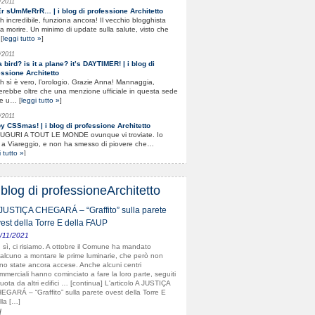
/2011
Er sUmMeRrR… | i blog di professione Architetto
 oh incredibile, funziona ancora! Il vecchio blogghista
a morire. Un minimo di update sulla salute, visto che
[
leggi tutto »
]
/2011
 a bird? is it a plane? it’s DAYTIMER! | i blog di
essione Architetto
 Ah sì è vero, l’orologio. Grazie Anna! Mannaggia,
erebbe oltre che una menzione ufficiale in questa sede
e u… [
leggi tutto »
]
/2011
y CSSmas! | i blog di professione Architetto
] AUGURI A TOUT LE MONDE ovunque vi troviate. Io
 a Viareggio, e non ha smesso di piovere che…
 tutto »
]
/2011
 al soft loft | i blog di professione Architetto
 easter bunnies in dorothy’s land … Continua a
 blog di professioneArchitetto
re→ [...] [
leggi tutto »
]
JUSTIÇA CHEGARÁ – “Graffito” sulla parete
/2010
est della Torre E della FAUP
 farti una domanda? :) Ciao! sono approdata per caso
/11/2021
 tua pagina. Anche io studio a Firenze! (Architettura,
 sì, ci risiamo. A ottobre il Comune ha mandato
ramente)… [
leggi tutto »
]
alcuno a montare le prime luminarie, che però non
no state ancora accese. Anche alcuni centri
/2010
mmerciali hanno cominciato a fare la loro parte, seguiti
ruota da altri edifici … [continua] L'articolo A JUSTIÇA
nd sun is elsewhere ciao fede by london! mi piace
EGARÁ – “Graffito” sulla parete ovest della Torre E
arti cosi', suona bene ti racconta..il pedegree non si…
lla […]
 tutto »
]
d