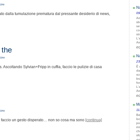
zini
Na
09
to dalla tumulazione prematura dal pressante desiderio di news,
An
sb
se
co
st
L'
Ar
e
 the
Na
zini
23
. Ascoltando Sylvian+Fripp in cuffia, faccio le pulizie di casa
È 
da
sc
br
fo
L'
Ar
e
Ma
11
zini
Be
lo
e faccio un gesto disperato… non so cosa ma sono
[continua]
po
in
ch
sf