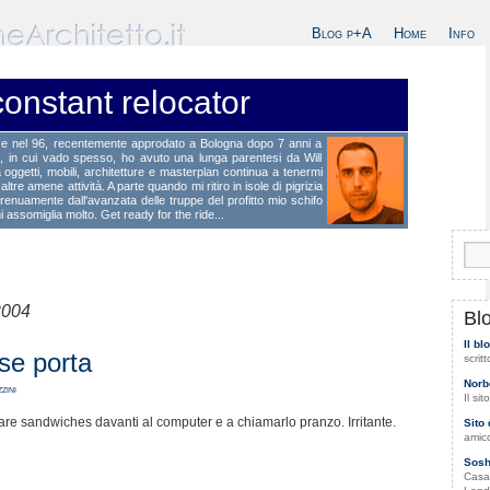
Blog p+A
Home
Info
constant relocator
ze nel 96, recentemente approdato a Bologna dopo 7 anni a
a, in cui vado spesso, ho avuto una lunga parentesi da Will
 oggetti, mobili, architetture e masterplan continua a tenermi
tre amene attività. A parte quando mi ritiro in isole di pigrizia
trenuamente dall'avanzata delle truppe del profitto mio schifo
 assomiglia molto. Get ready for the ride...
2004
Blo
Il bl
se porta
scrit
Norb
zini
Il si
re sandwiches davanti al computer e a chiamarlo pranzo. Irritante.
Sito
amico
Sosh
Casa 