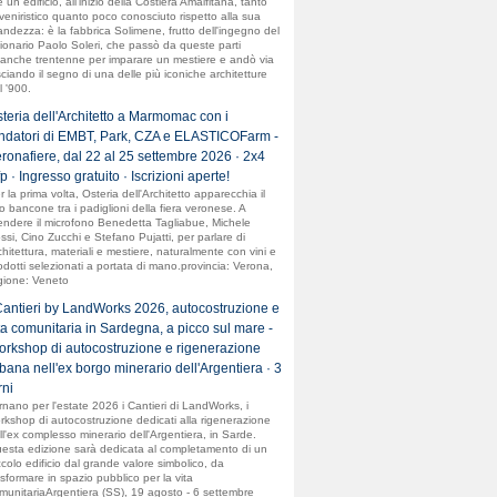
è un edificio, all'inizio della Costiera Amalfitana, tanto
veniristico quanto poco conosciuto rispetto alla sua
andezza: è la fabbrica Solimene, frutto dell'ingegno del
sionario Paolo Soleri, che passò da queste parti
anche trentenne per imparare un mestiere e andò via
sciando il segno di una delle più iconiche architetture
l '900.
teria dell'Architetto a Marmomac con i
ndatori di EMBT, Park, CZA e ELASTICOFarm -
ronafiere, dal 22 al 25 settembre 2026 · 2x4
p · Ingresso gratuito · Iscrizioni aperte!
r la prima volta, Osteria dell'Architetto apparecchia il
o bancone tra i padiglioni della fiera veronese. A
endere il microfono Benedetta Tagliabue, Michele
ssi, Cino Zucchi e Stefano Pujatti, per parlare di
chitettura, materiali e mestiere, naturalmente con vini e
odotti selezionati a portata di mano.provincia: Verona,
gione: Veneto
Cantieri by LandWorks 2026, autocostruzione e
ta comunitaria in Sardegna, a picco sul mare -
rkshop di autocostruzione e rigenerazione
bana nell'ex borgo minerario dell'Argentiera · 3
rni
rnano per l'estate 2026 i Cantieri di LandWorks, i
rkshop di autocostruzione dedicati alla rigenerazione
ll'ex complesso minerario dell'Argentiera, in Sarde.
esta edizione sarà dedicata al completamento di un
ccolo edificio dal grande valore simbolico, da
asformare in spazio pubblico per la vita
munitariaArgentiera (SS), 19 agosto - 6 settembre