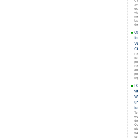
C'
av
gr
vi
ne
la
de
Os
fo
Ve
Cf
Pe
su
pr
Ro
ar
pr
re
I 
vi
Wo
ur
tu
To
wo
de
Qu
pi
tr
co