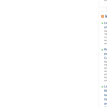
e
l
Le
ur
Da
"M
co
se
ve
Re
pa
Ca
Ma
Fil
de
re
pr
de
ar
La
Ma
lu
Ga
ar