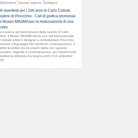
26provincia: Sassari, regione: Sardegna
0 manifesti per i 200 anni di Carlo Collodi,
eatore di Pinocchio - Call di grafica promossa
l Museo MAGMA per la realizzazione di una
stra
 occasione del bicentenario della nascita di Carlo
llodi, il Museo MAGMA lancia una call internazionale
r invitare artisti e designer a reinterpretare Pinocchio
traverso il linguaggio del manifesto contemporaneo. Il
lebre burattino dovrà essere riletto con sguardo
novativo, originale e contemporaneo, pur mantenendo
 tradizione letteraria.Consegna entro il 10 settembre
26