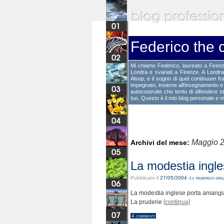
Federico the 
Mi chiamo Federico, laureato a Firen
Londra e svariati a Firenze. A Londr
Alsop, e il sogno di quel continuum fra
impegnato, insieme all'insegnamento e al
autocostruite che tento di difendere s
tuo. Questo è il mio blog personale e mi
Maggio 
Archivi del mese:
La modestia ingle
Pubblicato il
27/05/2004
da
federico graz
La modestia inglese porta amangia
La pruderie
[continua]
4 commenti