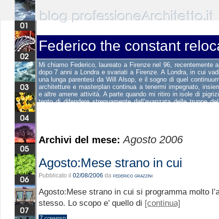
Federico the constant reloc
Mi chiamo Federico, laureato a Firenze nel 96, recentemente 
dopo 7 anni a Londra e svariati a Firenze. A Londra, in cui va
una lunga parentesi da Will Alsop, e il sogno di quel continuum 
architetture e masterplan continua a tenermi impegnato, insie
e altre amene attività. A parte quando mi ritiro in isole di pigri
tento di difendere strenuamente dall'avanzata delle truppe del
tuo. Questo è il mio blog personale e mi assomiglia molto. Get re
Agosto 2006
Archivi del mese:
Agosto:Mese strano in cui
Pubblicato il
02/08/2006
da
federico grazzini
Agosto:Mese strano in cui si programma molto l’
stesso. Lo scopo e’ quello di
[continua]
7 commenti