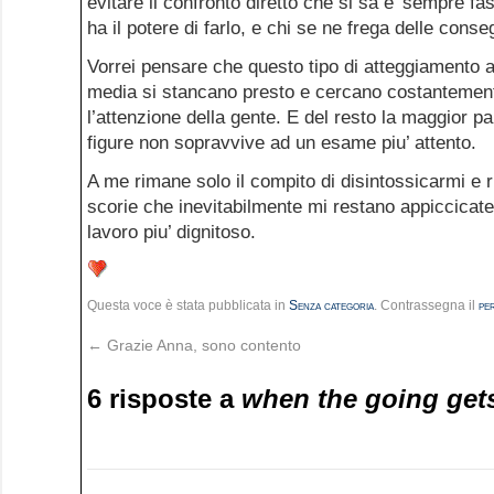
evitare il confronto diretto che si sa e’ sempre fas
ha il potere di farlo, e chi se ne frega delle cons
Vorrei pensare che questo tipo di atteggiamento abb
media si stancano presto e cercano costantement
l’attenzione della gente. E del resto la maggior p
figure non sopravvive ad un esame piu’ attento.
A me rimane solo il compito di disintossicarmi e ri
scorie che inevitabilmente mi restano appiccicat
lavoro piu’ dignitoso.
Questa voce è stata pubblicata in
Senza categoria
. Contrassegna il
pe
←
Grazie Anna, sono contento
6 risposte a
when the going get