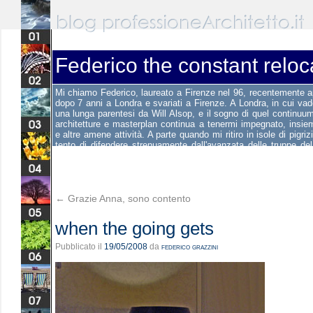
Federico the constant reloc
Mi chiamo Federico, laureato a Firenze nel 96, recentemente 
dopo 7 anni a Londra e svariati a Firenze. A Londra, in cui va
una lunga parentesi da Will Alsop, e il sogno di quel continuum 
architetture e masterplan continua a tenermi impegnato, insie
e altre amene attività. A parte quando mi ritiro in isole di pigri
tento di difendere strenuamente dall'avanzata delle truppe del
tuo. Questo è il mio blog personale e mi assomiglia molto. Get re
←
Grazie Anna, sono contento
when the going gets
Pubblicato il
19/05/2008
da
federico grazzini