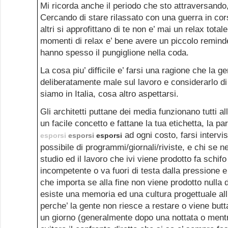
Mi ricorda anche il periodo che sto attraversando, 
Cercando di stare rilassato con una guerra in cor
altri si approfittano di te non e’ mai un relax total
momenti di relax e’ bene avere un piccolo reminde
hanno spesso il pungiglione nella coda.
La cosa piu’ difficile e’ farsi una ragione che la 
deliberatamente male sul lavoro e considerarlo di
siamo in Italia, cosa altro aspettarsi.
Gli architetti puttane dei media funzionano tutti a
un facile concetto e fattane la tua etichetta, la pa
ad ogni costo, farsi interv
esporsi
esporsi
esporsi
possibile di programmi/giornali/riviste, e chi se n
studio ed il lavoro che ivi viene prodotto fa schifo
incompetente o va fuori di testa dalla pressione e
che importa se alla fine non viene prodotto nulla d
esiste una memoria ed una cultura progettuale all’
perche’ la gente non riesce a restare o viene butta
un giorno (generalmente dopo una nottata o mentr